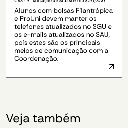
CBS - Atualização de cadastro no SGU/SAU
Alunos com bolsas Filantrópica
e ProUni devem manter os
telefones atualizados no SGU e
os e-mails atualizados no SAU,
pois estes são os principais
meios de comunicação com a
Coordenação.
arrow_outward
Veja também