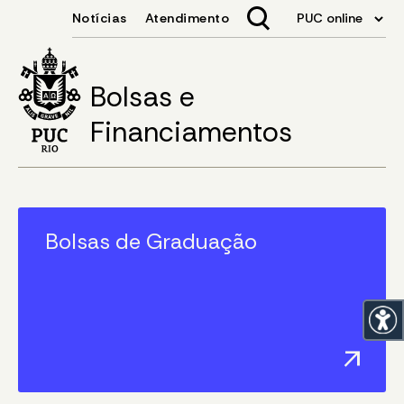
Bolsas e
Financiamentos
Bolsas de Graduação
arrow_outward