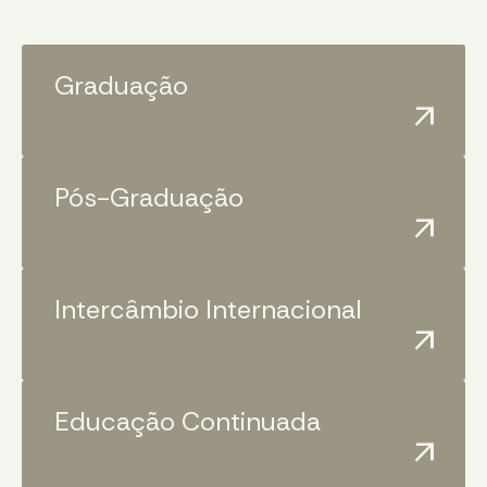
Graduação
arrow_outward
Pós-Graduação
arrow_outward
Intercâmbio Internacional
arrow_outward
Educação Continuada
arrow_outward