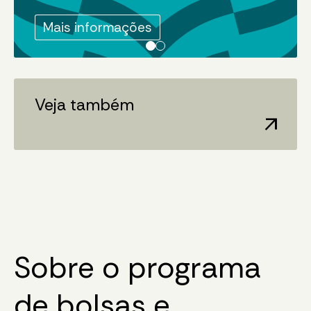
Mais informações
Mais informações
Veja também
arrow_outward
Sobre o programa
de bolsas e