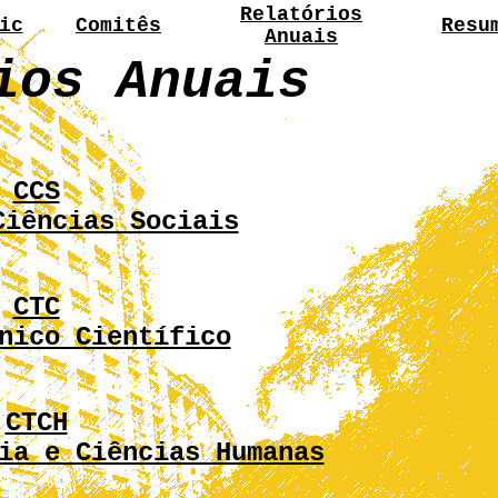
Relatórios
ic
Comitês
Resu
Anuais
ios Anuais
CCS
Ciências Sociais
CTC
nico Científico
CTCH
ia e Ciências Humanas