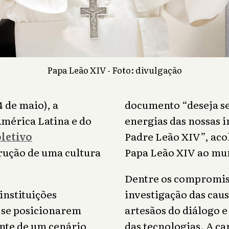
Papa Leão XIV - Foto: divulgação
 de maio), a
documento “deseja se
mérica Latina e do
energias das nossas i
letivo
Padre Leão XIV”, aco
trução de uma cultura
Papa Leão XIV ao mun
Dentre os compromiss
instituições
investigação das caus
 se posicionarem
artesãos do diálogo 
nte de um cenário
das tecnologias. A 