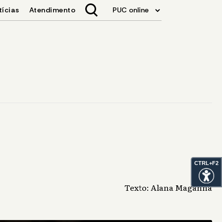
CTRL+F2
Texto: Alana Maganha