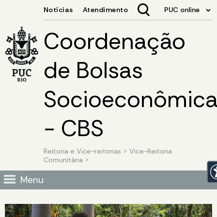
Coordenação
de Bolsas
Socioeconômica
- CBS
Reitoria e Vice-reitorias
>
Vice-Reitoria
Comunitária
>
Menu