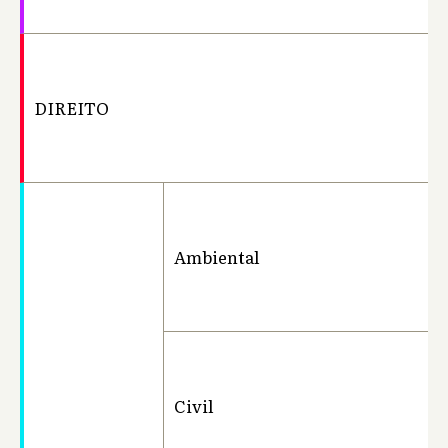
DIREITO
Ba
Ambiental
Ba
Civil
Ba