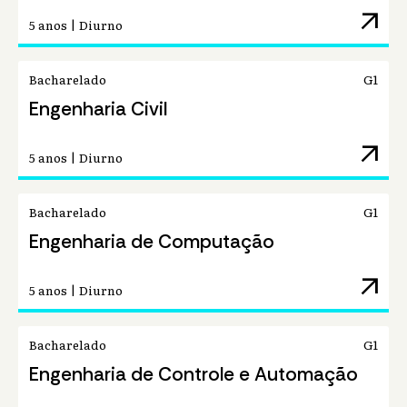
arrow_outward
5 anos | Diurno
Bacharelado
G1
Engenharia Civil
arrow_outward
5 anos | Diurno
Bacharelado
G1
Engenharia de Computação
arrow_outward
5 anos | Diurno
Bacharelado
G1
Engenharia de Controle e Automação