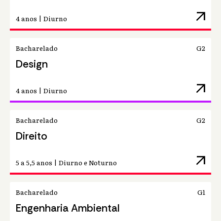
arrow_outward
4 anos | Diurno
Bacharelado
G2
Design
arrow_outward
4 anos | Diurno
Bacharelado
G2
Direito
arrow_outward
5 a 5,5 anos | Diurno e Noturno
Bacharelado
G1
Engenharia Ambiental