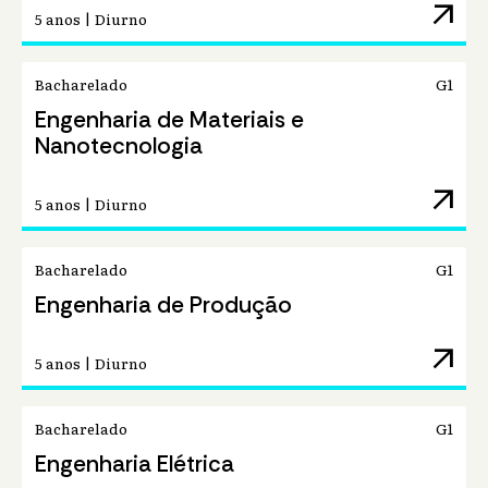
arrow_outward
5 anos | Diurno
Bacharelado
G1
Engenharia de Materiais e
Nanotecnologia
arrow_outward
5 anos | Diurno
Bacharelado
G1
Engenharia de Produção
arrow_outward
5 anos | Diurno
Bacharelado
G1
Engenharia Elétrica