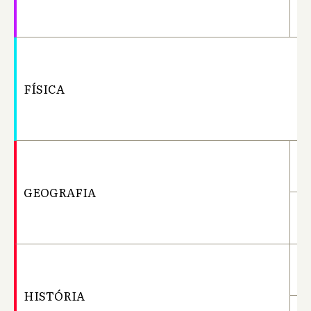
Li
FÍSICA
Ba
Ba
GEOGRAFIA
Li
Ba
HISTÓRIA