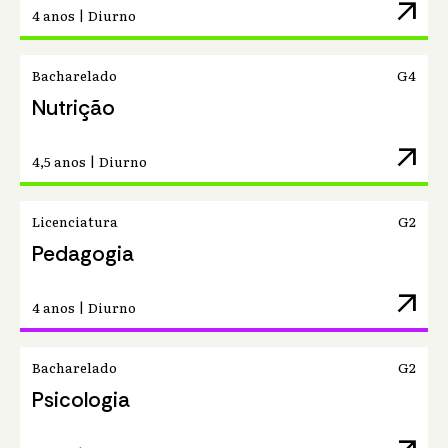
arrow_outward
4 anos | Diurno
Bacharelado
G4
Nutrição
arrow_outward
4,5 anos | Diurno
Licenciatura
G2
Pedagogia
arrow_outward
4 anos | Diurno
Bacharelado
G2
Psicologia