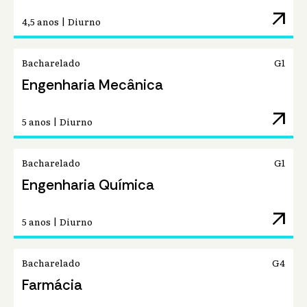
arrow_outward
4,5 anos | Diurno
Bacharelado
G1
Engenharia Mecânica
arrow_outward
5 anos | Diurno
Bacharelado
G1
Engenharia Química
arrow_outward
5 anos | Diurno
Bacharelado
G4
Farmácia