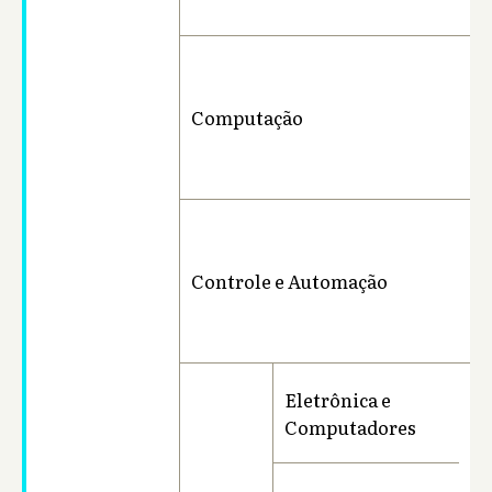
Computação
Ba
Controle e Automação
Ba
Eletrônica e
Computadores