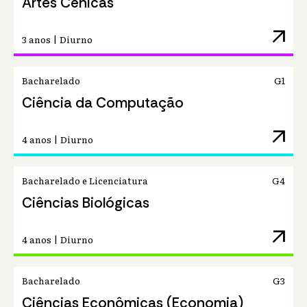
Artes Cênicas
arrow_outward
3 anos | Diurno
Bacharelado
G1
Ciência da Computação
arrow_outward
4 anos | Diurno
Bacharelado e Licenciatura
G4
Ciências Biológicas
arrow_outward
4 anos | Diurno
Bacharelado
G3
Ciências Econômicas (Economia)