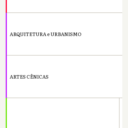
ARQUITETURA e URBANISMO
Ba
ARTES CÊNICAS
Ba
Ba