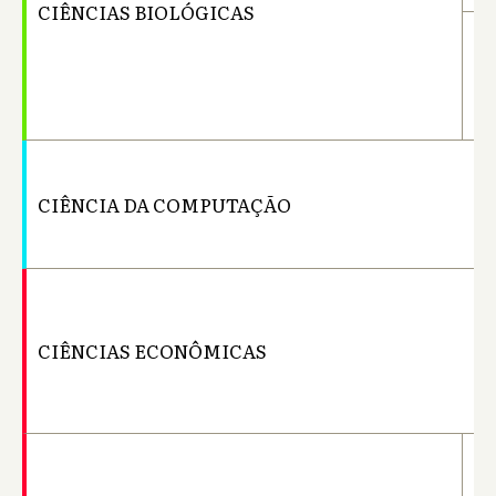
CIÊNCIAS BIOLÓGICAS
Li
CIÊNCIA DA COMPUTAÇÃO
Ba
CIÊNCIAS ECONÔMICAS
Ba
Ba