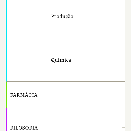
Produção
Ba
Química
Ba
FARMÁCIA
Ba
Ba
FILOSOFIA