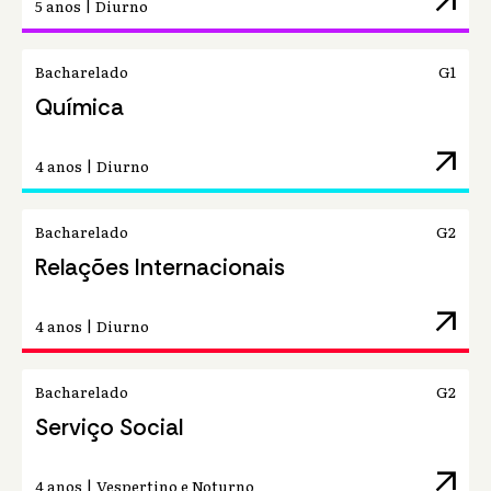
arrow_outward
5 anos | Diurno
Bacharelado
G1
Química
arrow_outward
4 anos | Diurno
Bacharelado
G2
Relações Internacionais
arrow_outward
4 anos | Diurno
Bacharelado
G2
Serviço Social
arrow_outward
4 anos | Vespertino e Noturno