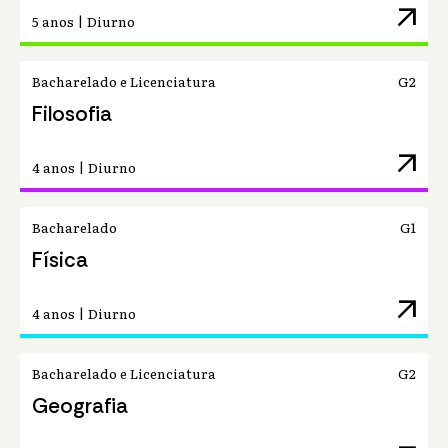
arrow_outward
5 anos | Diurno
Bacharelado e Licenciatura
G2
Filosofia
arrow_outward
4 anos | Diurno
Bacharelado
G1
Física
arrow_outward
4 anos | Diurno
Bacharelado e Licenciatura
G2
Geografia