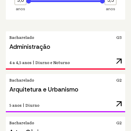
3,0
5,5
anos
anos
Bacharelado
G3
Administração
arrow_outward
4 a 4,5 anos | Diurno e Noturno
Bacharelado
G2
Arquitetura e Urbanismo
arrow_outward
5 anos | Diurno
Bacharelado
G2