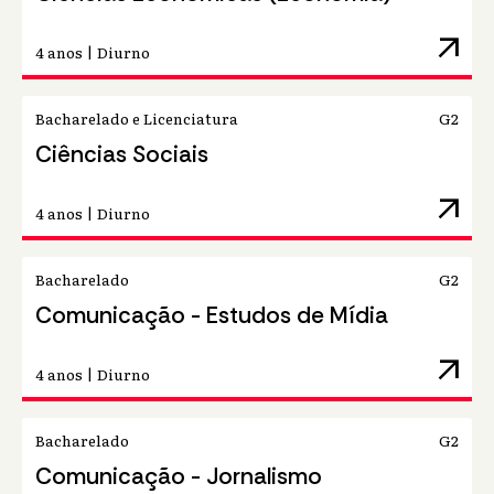
arrow_outward
4 anos | Diurno
Bacharelado e Licenciatura
G2
Ciências Sociais
arrow_outward
4 anos | Diurno
Bacharelado
G2
Comunicação - Estudos de Mídia
arrow_outward
4 anos | Diurno
Bacharelado
G2
Comunicação - Jornalismo