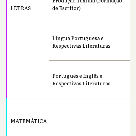
Produção Textual (Formação
Ba
LETRAS
de Escritor)
Língua Portuguesa e
Li
Respectivas Literaturas
Português e Inglês e
Li
Respectivas Literaturas
MATEMÁTICA
Ba