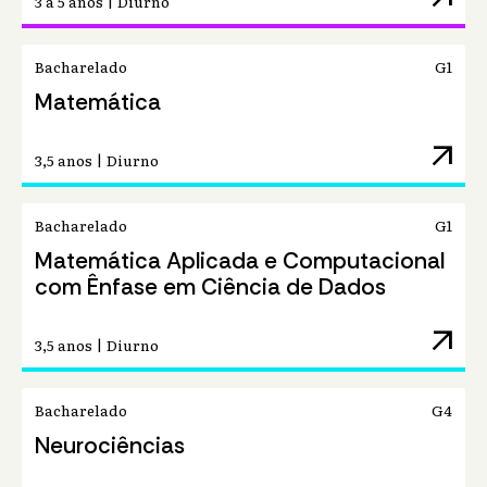
3 a 5 anos | Diurno
Bacharelado
G1
Matemática
arrow_outward
3,5 anos | Diurno
Bacharelado
G1
Matemática Aplicada e Computacional
com Ênfase em Ciência de Dados
arrow_outward
3,5 anos | Diurno
Bacharelado
G4
Neurociências