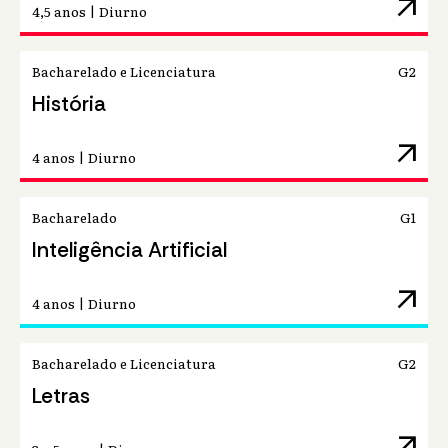
arrow_outward
4,5 anos | Diurno
Bacharelado e Licenciatura
G2
História
arrow_outward
4 anos | Diurno
Bacharelado
G1
Inteligência Artificial
arrow_outward
4 anos | Diurno
Bacharelado e Licenciatura
G2
Letras
arrow_outward