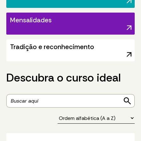
arrow_outward
Mensalidades
arrow_outward
Tradição e reconhecimento
arrow_outward
Descubra o curso ideal