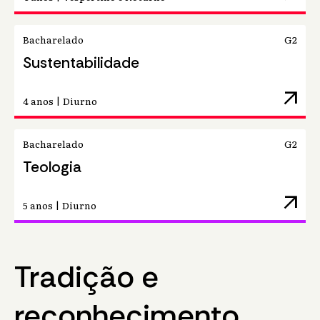
Bacharelado
G2
Sustentabilidade
arrow_outward
4 anos | Diurno
Bacharelado
G2
Teologia
arrow_outward
5 anos | Diurno
Tradição e
reconhecimento